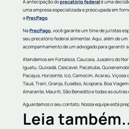
A antecipação do
precatório federal
é uma decisão
uma empresa especializada e preocupada em fornec
a
PrecPago
.
Na
PrecPago
, você garante um time de juristas es
seu precatório federal alimentar. Aqui, além de um
acompanhamento de um advogado para garantir as
Atendemos em Fortaleza, Caucaia, Juazeiro do Nor
Iguatu, Quixadá, Cascavel, Pacatuba, Quixeramobim
Pacajus, Horizonte, Icó, Camocim, Acaraú, Viçosa 
Tauá, Trairi, Granja, Eusébio, Acopiara, Boa Viagem
Amarante, Mauriti, São Benedito e todas as outras 
Aguardamos o seu contato. Nossa equipe está prepa
Leia também..