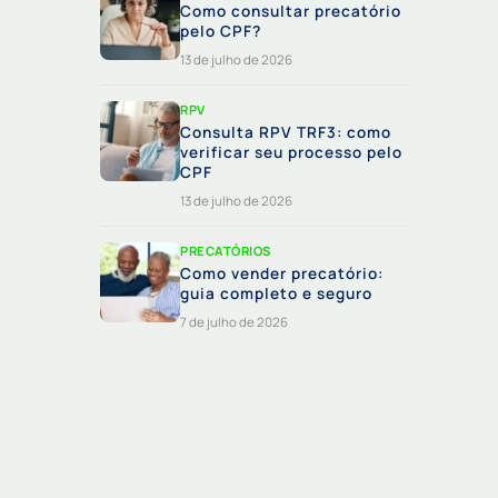
Como consultar precatório
pelo CPF?
13 de julho de 2026
RPV
Consulta RPV TRF3: como
verificar seu processo pelo
CPF
13 de julho de 2026
PRECATÓRIOS
Como vender precatório:
guia completo e seguro
7 de julho de 2026