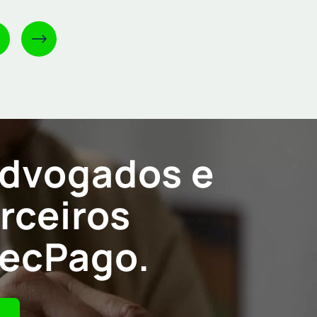
advogados e
arceiros
recPago.