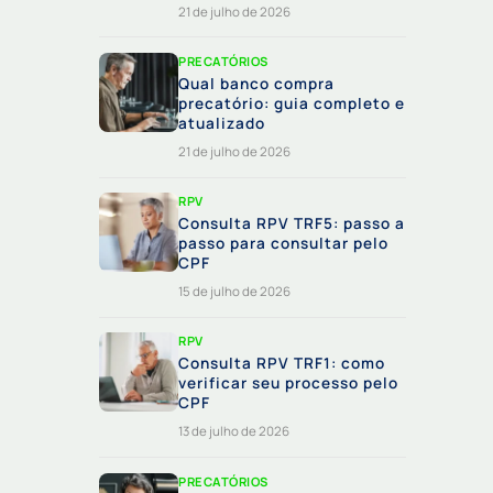
21 de julho de 2026
PRECATÓRIOS
Qual banco compra
precatório: guia completo e
atualizado
21 de julho de 2026
RPV
Consulta RPV TRF5: passo a
passo para consultar pelo
CPF
15 de julho de 2026
RPV
Consulta RPV TRF1: como
verificar seu processo pelo
CPF
13 de julho de 2026
PRECATÓRIOS