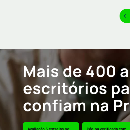
Mais de 400 
escritórios p
confiam na P
Avaliação 5 estrelas no
Página verificada com