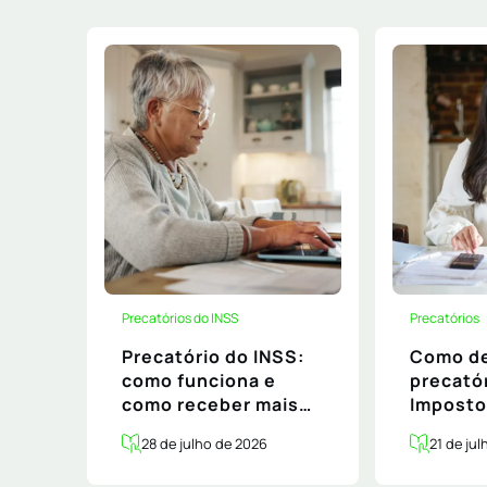
Precatórios do INSS
Precatórios
1:
Precatório do INSS:
Como de
u
como funciona e
precató
F
como receber mais
Imposto
rápido
guia pa
28 de julho de 2026
21 de ju