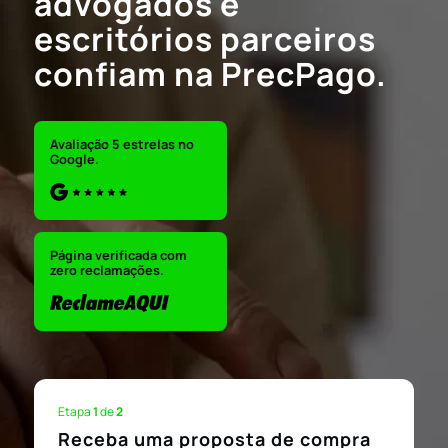
advogados e
escritórios parceiros
confiam na PrecPago.
Avaliação 5 estrelas no
Google.
Página verificada com
zero reclamações.
Etapa
1
de
2
Receba uma proposta de compra