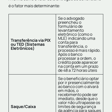
é o fator mais determinante:
Se o advogado
preencheu o
formulário de
levantamento
eletrônico (como o
MLE) indicando uma
Transferência via PIX
conta para
ou TED (Sistemas
transferência, o
Eletrônicos)
processo é mais rápido.
Após o banco
processar a ordem, o
crédito pode aparecer
na conta em um prazo
de 48 a 72 horas úteis
Se o beneficiário optar
por ir presencialmente
ao banco com o alvará
em mãos, o
recebimento pode ser
imediato, desde que o
valor não ultrapasse os
Saque/Caixa
limites de segurança
da agência para saques